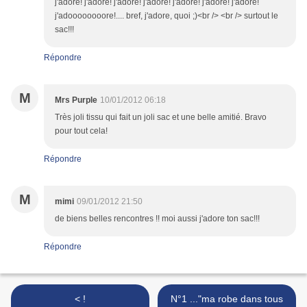
j'adore! j'adore! j'adore! j'adore! j'adore! j'adore! j'adore!
j'adoooooooore!.... bref, j'adore, quoi ;)<br /> <br /> surtout le
sac!!!
Répondre
M
Mrs Purple
10/01/2012 06:18
Très joli tissu qui fait un joli sac et une belle amitié. Bravo
pour tout cela!
Répondre
M
mimi
09/01/2012 21:50
de biens belles rencontres !! moi aussi j'adore ton sac!!!
Répondre
< !
N°1 ..."ma robe dans tous