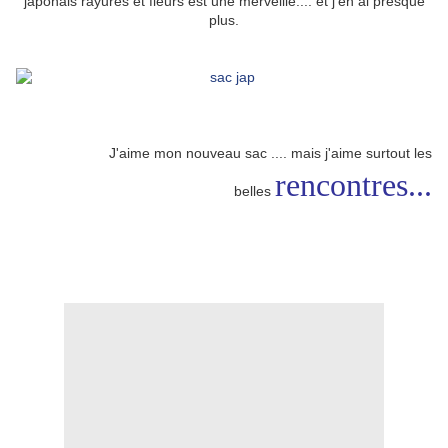
japonais rayures et fleurs est une merveille.... et j'en ai presque
plus.
J'aime mon nouveau sac .... mais j'aime surtout les
rencontres...
belles