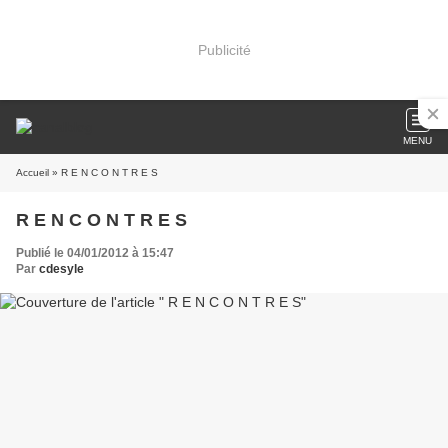
Publicité
MENU
Accueil
» R E N C O N T R E S
R E N C O N T R E S
Publié le 04/01/2012 à 15:47
Par
cdesyle