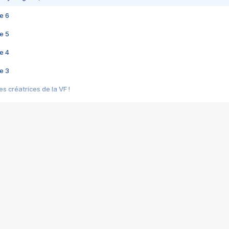
e 6
e 5
e 4
e 3
s créatrices de la VF !
e 2
e 1
e Mektoub My Love arrive enfin ! Rencontre avec Shaïn Boumedine et Sal
i : après Toni en famille
elle réalise le bouleversant Dites lui que je l'aime
ais ! Rencontre autour de Vie privée de Rebecca Zlotowski
 de Marguerite, Grave... Rencontre avec Ella Rumpf