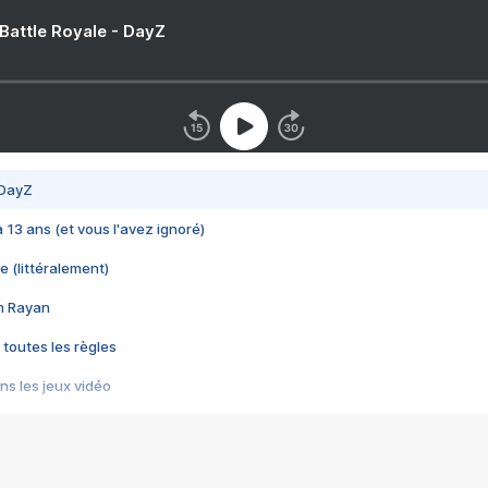
 Battle Royale - DayZ
 DayZ
 a 13 ans (et vous l'avez ignoré)
e (littéralement)
im Rayan
 toutes les règles
s les jeux vidéo
us choquant de Rockstar ? - Le scandale BULLY
e plus moche de Steam