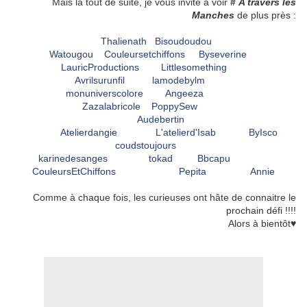
Mais là tout de suite, je vous invite à voir
#
A travers les
Manches
de plus près :
Thalienath
Bisoudoudou
Watougou
Couleursetchiffons
Byseverine
LauricProductions
Littlesomething
Avrilsurunfil
lamodebylm
monuniverscolore
Angeeza
Zazalabricole
PoppySew
Audebertin
Atelierdangie
L'atelierd'Isab
ByIsco
coudstoujours
karinedesanges
tokad
Bbcapu
CouleursEtChiffons
Pepita
Annie
Comme à chaque fois, les curieuses ont hâte de connaitre le
prochain défi !!!!
Alors à bientôt♥