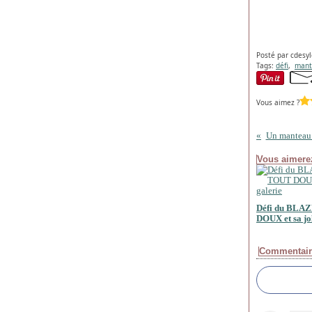
Posté par cdesyl
Tags:
défi
,
mant
Vous aimez ?
Un manteau p
Vous aimerez
Défi du BLA
DOUX et sa jol
Commentair