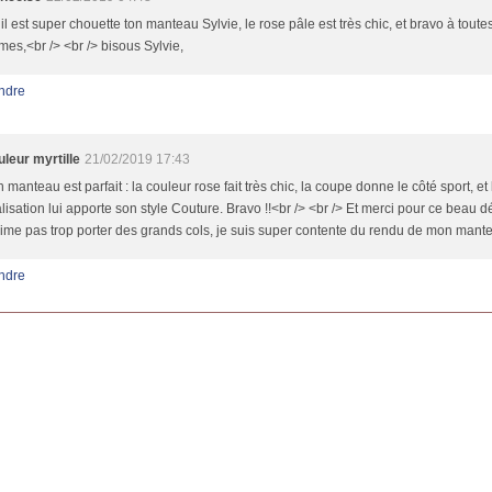
il est super chouette ton manteau Sylvie, le rose pâle est très chic, et bravo à toute
mes,<br /> <br /> bisous Sylvie,
ndre
uleur myrtille
21/02/2019 17:43
 manteau est parfait : la couleur rose fait très chic, la coupe donne le côté sport, et 
lisation lui apporte son style Couture. Bravo !!<br /> <br /> Et merci pour ce beau dé
aime pas trop porter des grands cols, je suis super contente du rendu de mon mante
ndre