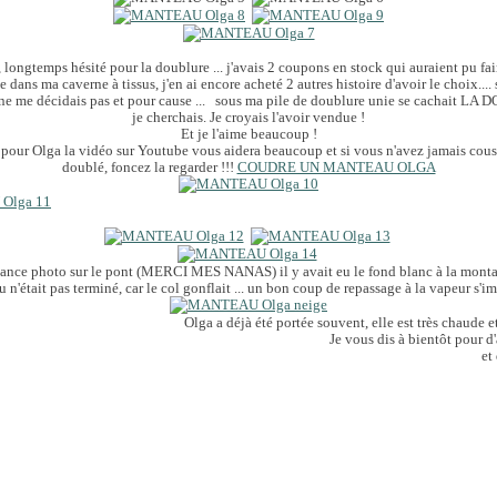
 longtemps hésité pour la doublure ... j'avais 2 coupons en stock qui auraient pu fair
ée dans ma caverne à tissus, j'en ai encore acheté 2 autres histoire d'avoir le choix...
je ne me décidais pas et pour cause ... sous ma pile de doublure unie se cachait 
je cherchais. Je croyais l'avoir vendue !
Et je l'aime beaucoup !
 pour Olga la vidéo sur Youtube vous aidera beaucoup et si vous n'avez jamais cou
doublé, foncez la regarder !!!
COUDRE UN MANTEAU OLGA
séance photo sur le pont (MERCI MES NANAS) il y avait eu le fond blanc à la mon
 n'était pas terminé, car le col gonflait ... un bon coup de repassage à la vapeur s'im
Olga a déjà été portée souvent, elle est très chaude et
Je vous dis à bientôt pour d
et