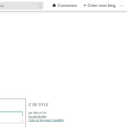
Connexion
+
Créer mon blog
C DE SYLE
par Syle et Cie
Accueil du blog
Créer un blog avec CanalBlog