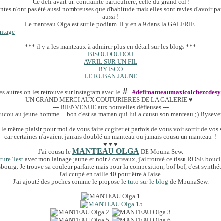
Ce défi avait un contrainte particulière, celle du grand col !
ntes n'ont pas été aussi nombreuses que d'habitude mais elles sont ravies d'avoir pa
aussi !
Le manteau Olga est sur le podium. Il y en a 9 dans la GALERIE.
*** il y a les manteaux à admirer plus en détail sur les blogs ***
BISOUDOUDOU
AVRIL SUR UN FIL
BY ISCO
LE RUBAN JAUNE
#
es autres on les retrouve sur Instagram avec le
#defimanteaumaxicolchezcdesy
UN GRAND MERCI AUX COUTURIERES DE LA GALERIE ♥
--- BIENVENUE aux nouvelles défieuses ---
oucou au jeune homme ... bon c'est sa maman qui lui a cousu son manteau ;) Bysever
 le même plaisir pour moi de vous faire cogiter et parfois de vous voir sortir de vos 
car certaines n'avaient jamais doublé un manteau ou jamais cousu un manteau !
♥ ♥ ♥
MANTEAU OLGA
J'ai cousu le
DE Mouna Sew.
ture Test
avec mon lainage jaune et noir à carreaux, j'ai trouvé ce tissu ROSE boucl
sbourg. Je trouve sa couleur parfaite mais pour la composition, bof bof, c'est synthét
J'ai coupé en taille 40 pour être à l'aise.
J'ai ajouté des poches comme le propose le
tuto sur le blog
de MounaSew.