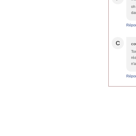
oh 
da
Répo
C
co
Ton
réa
n'
Répo