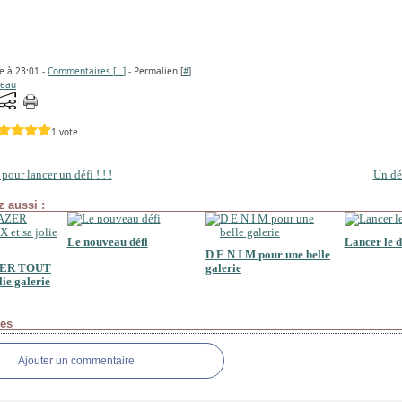
e à 23:01 -
Commentaires [
…
]
- Permalien [
#
]
eau
1 vote
our lancer un défi ! ! !
Un d
 aussi :
Le nouveau défi
Lancer le dé
D E N I M pour une belle
ZER TOUT
galerie
ie galerie
es
Ajouter un commentaire