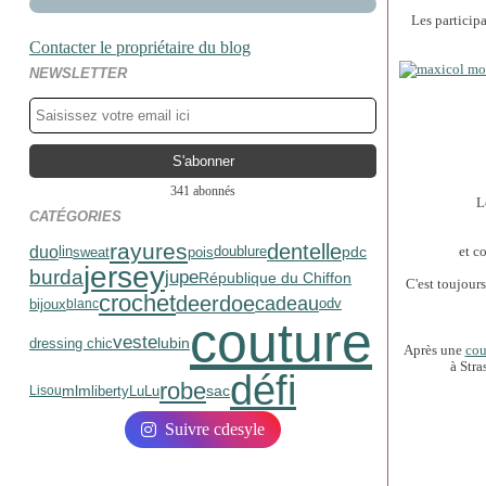
Les participa
Contacter le propriétaire du blog
NEWSLETTER
341 abonnés
L
CATÉGORIES
rayures
dentelle
duo
pdc
et c
sweat
pois
lin
doublure
jersey
burda
jupe
République du Chiffon
C'est toujours
crochet
deerdoe
cadeau
bijoux
blanc
odv
couture
veste
lubin
dressing chic
Après une
cou
à Stra
défi
robe
mlm
sac
liberty
LuLu
Lisou
Suivre cdesyle