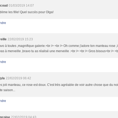
icoud
01/03/2019 14:07
blime les fille! Quel succès pour Olga!
ndre
eille
22/02/2019 15:23
avo à toutes ,magnifique galerie.<br /> <br /> Oh comme j'adore ton manteau rose ,il
vas à merveille ,bravo tu as réalisé une merveille .<br /> <br /> Gros bisous<br /> <br
ndre
lyla
22/02/2019 06:42
s joli manteau, ce rose est doux. C'est très agréable de voir autre chose que du noi
te saison...
ndre
ancoise
22/02/2019 04:43