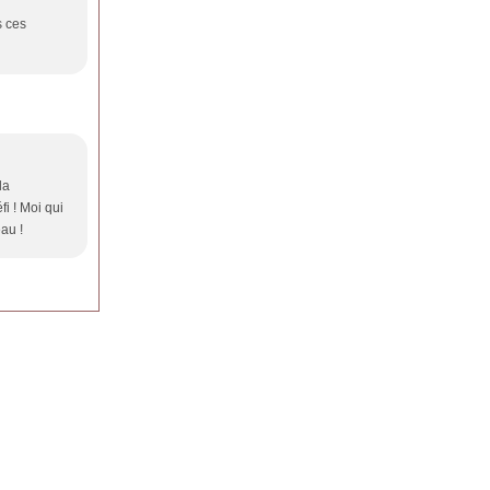
s ces
la
fi ! Moi qui
au !