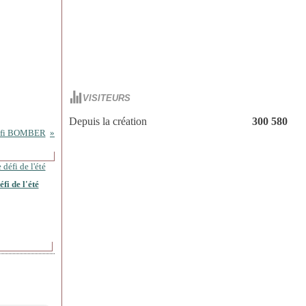
VISITEURS
Depuis la création
300 580
éfi BOMBER
fi de l'été