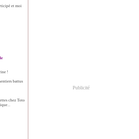
rticipé et moi
le
ine !
sentiers battus
Publicité
ettes chez Toto
ique...