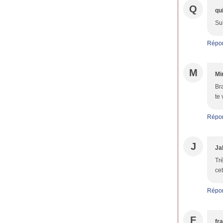
Q
qu
Su
Répo
M
Mir
Br
te 
Répo
J
Ja
Trè
cet
Répo
F
fr