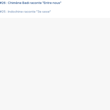
#26 : Chimène Badi raconte "Entre nous"
#25 : Indochine raconte "3e sexe"
#24 : Zaho raconte "C'est chelou"
#23 : Patrick Bruel raconte "Au café des délices"
#22 : Kyo raconte "Le chemin"
#21 : Nolwenn Leroy raconte "Cassé"
#20 : Patrick Hernandez raconte "Born to be alive"
#19 : Lorie raconte "Près de moi"
#18 : Michael Jones raconte "A nos actes manqués" (avec Jean-Jacque
#17 : Khaled raconte "Aïcha"
#16 : Corneille raconte "Parce qu'on vient de loin"
#15 : Indochine raconte "L'aventurier"
14 : Lorie raconte "Sur un air latino"