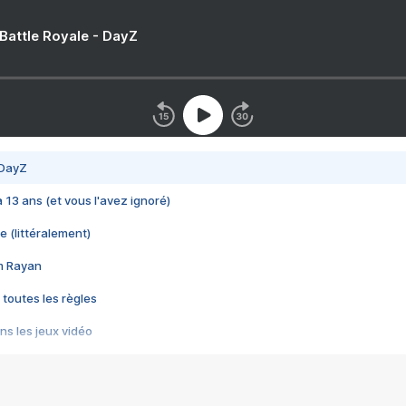
 Battle Royale - DayZ
 DayZ
 a 13 ans (et vous l'avez ignoré)
e (littéralement)
im Rayan
 toutes les règles
s les jeux vidéo
us choquant de Rockstar ? - Le scandale BULLY
e plus moche de Steam