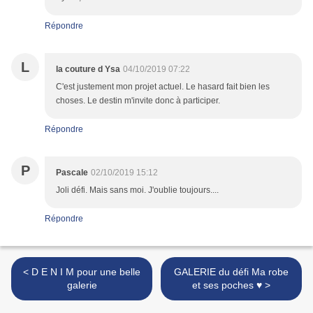
Répondre
L
la couture d Ysa
04/10/2019 07:22
C'est justement mon projet actuel. Le hasard fait bien les
choses. Le destin m'invite donc à participer.
Répondre
P
Pascale
02/10/2019 15:12
Joli défi. Mais sans moi. J'oublie toujours....
Répondre
< D E N I M pour une belle
GALERIE du défi Ma robe
galerie
et ses poches ♥ >