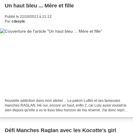
Un haut bleu ... Mère et fille
Publié le 22/10/2013 à 21:12
Par
cdesyle
Nouvelle addiction dans mon atelier ... Le patron LuBin et ses fameuses
manches RAGLAN. Hé oui, encore un haut, enfin 2, car Lulu aussi voulait le
sien depuis qu'elle a vu le tissu bleu horizon de ma réserve. J'ai donc repris
mon patron fétiche, l'ai...
Défi Manches Raglan avec les Kocotte's girl