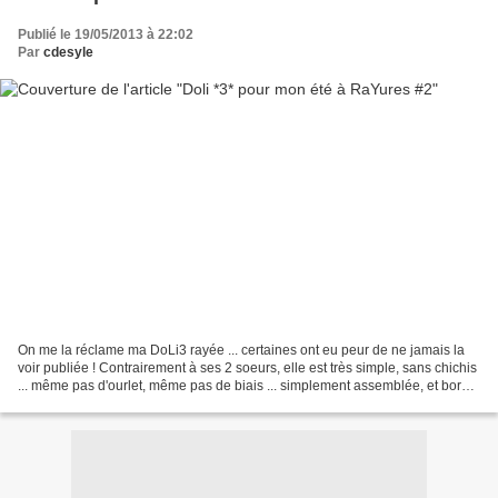
Publié le 19/05/2013 à 22:02
Par
cdesyle
On me la réclame ma DoLi3 rayée ... certaines ont eu peur de ne jamais la
voir publiée ! Contrairement à ses 2 soeurs, elle est très simple, sans chichis
... même pas d'ourlet, même pas de biais ... simplement assemblée, et bords
surjetés. C'est tout...