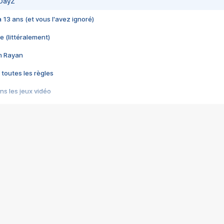
 DayZ
 a 13 ans (et vous l'avez ignoré)
e (littéralement)
im Rayan
 toutes les règles
s les jeux vidéo
us choquant de Rockstar ? - Le scandale BULLY
e plus moche de Steam
du RÊVE tourne au CAUCHEMAR
pendant 8 heures
it… à tort
umiliés par un jeu vidéo
ire - Final Fantasy 8