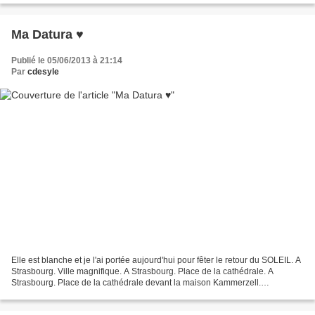
Ma Datura ♥
Publié le 05/06/2013 à 21:14
Par
cdesyle
Elle est blanche et je l'ai portée aujourd'hui pour fêter le retour du SOLEIL. A
Strasbourg. Ville magnifique. A Strasbourg. Place de la cathédrale. A
Strasbourg. Place de la cathédrale devant la maison Kammerzell.
Modification au niveau des emmanchures...