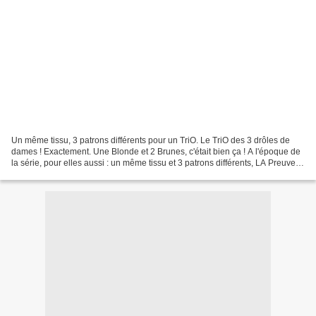
Un même tissu, 3 patrons différents pour un TriO. Le TriO des 3 drôles de
dames ! Exactement. Une Blonde et 2 Brunes, c'était bien ça ! A l'époque de
la série, pour elles aussi : un même tissu et 3 patrons différents, LA Preuve
en images : Bon, faudra...