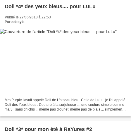
Doli *4* des yeux bleus.... pour LuLu
Publié le 27/05/2013 à 22:53
Par
cdesyle
Mrs Purple l'avait appelé Doli de L'oiseau bleu . Celle de LuLu, je l'ai appelé
Doli des Yeux bleus . Couture à la surjeteuse .... une couture simple comme
ma 3 : sans chichis ... même pas d'ourlet, même pas de biais ... simplement
assemblée, et bords...
Doli *3* pour mon été à RaYures #2