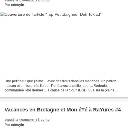
Publié le 25/08/2013 à 08:00
Par
cdesyle
Une petit haut que j'aime.... avec des trous dans les manches. Un patron
maison et un tissu très fluide ! Porté avec la petite jupe LaRedoute,
commandée l'été dernier ... à cause de la SourisDSD. Vue sur la plaine
d'Alsace. Cs petits fanions colorés était...
Vacances en Bretagne et Mon éTé à RaYures #4
Publié le 19/08/2013 à 22:52
Par
cdesyle