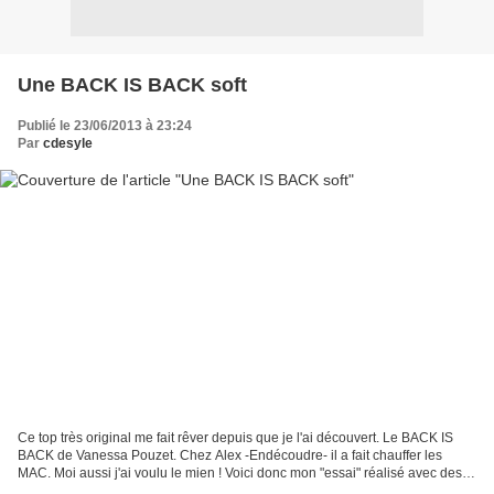
Une BACK IS BACK soft
Publié le 23/06/2013 à 23:24
Par
cdesyle
Ce top très original me fait rêver depuis que je l'ai découvert. Le BACK IS
BACK de Vanessa Pouzet. Chez Alex -Endécoudre- il a fait chauffer les
MAC. Moi aussi j'ai voulu le mien ! Voici donc mon "essai" réalisé avec des
chutes de tissus. Je l'aime.......