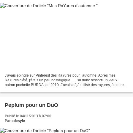
J'avais épinglé sur Pinterest des RaYures pour l'automne. Après mes
RaYures d'été, j'étais un peu nostalgique .... J'ai donc ressorti un vieux
patron pochette BURDA, de 2010. J'avais déjà utilisé des rayures, à croire
que j'aime ça ;) Les photos ont été...
Peplum pour un DuO
Publié le 04/11/2013 à 07:00
Par
cdesyle