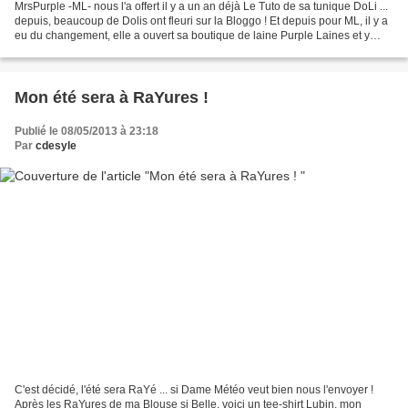
MrsPurple -ML- nous l'a offert il y a un an déjà Le Tuto de sa tunique DoLi ...
depuis, beaucoup de Dolis ont fleuri sur la Bloggo ! Et depuis pour ML, il y a
eu du changement, elle a ouvert sa boutique de laine Purple Laines et y
travaille sans relâche...
Mon été sera à RaYures !
Publié le 08/05/2013 à 23:18
Par
cdesyle
C'est décidé, l'été sera RaYé ... si Dame Météo veut bien nous l'envoyer !
Après les RaYures de ma Blouse si Belle, voici un tee-shirt Lubin, mon