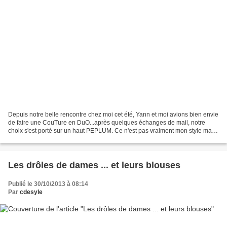
Depuis notre belle rencontre chez moi cet été, Yann et moi avions bien envie
de faire une CouTure en DuO...après quelques échanges de mail, notre
choix s'est porté sur un haut PEPLUM. Ce n'est pas vraiment mon style mais
j'en ai vu tant sur la bloggo...
Les drôles de dames ... et leurs blouses
Publié le 30/10/2013 à 08:14
Par
cdesyle