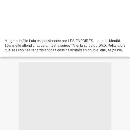
Ma grande fille Lulu est passionnée par LES ENFOIRES ... depuis bientôt
10ans elle attend chaque année la soirée TV et la sortie du DVD. Petite alors
que ses copines regardaient des dessins animés en boucle, elle, se passait
les ENFOIRES ! Et demain soir,...