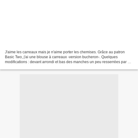
J'aime les carreaux mais je n'aime porter les chemises. Grâce au patron
Basic Two, j'ai une blouse à carreaux -version bucheron-. Quelques
modifications : devant arrondi et bas des manches un peu resserrées par 2
petits plis. J'ai bien mieux réussi le...