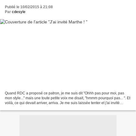
Publié le 10/02/2015 à 21:08
Par
cdesyle
Quand RDC a proposé ce patron, je me suis dit "Ohhh pas pour moi, pas
mon style..." mais une toute petite voix me disait, "hmmm pourquoi pas... ". Et
voilà, ce qui devait arriver, arriva. Je me suis laissée tenter et j'ai invité
Marthe chez moi. Sur IG...