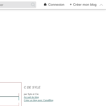
Connexion
+
Créer mon blog
C DE SYLE
par Syle et Cie
Accueil du blog
Créer un blog avec CanalBlog