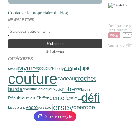
Contacter le propriétaire du blog
NEWSLETTER
Posté par cdesyl
Tags:
couture
,
c
Vous aimez ?
341 abonnés
CATÉGORIES
rayures
jupe
duo
sweat
liberty
LuLu
doublure
couture
crochet
cadeau
robe
burda
pdc
lubin
dressing chic
bijoux
odv
défi
dentelle
mlm
République du Chiffon
lin
jersey
deerdoe
veste
sac
pois
Lisou
blanc
Suivre cdesyle