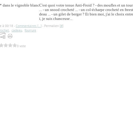
C'est quoi votre tenue Anti-Froid ? - des moufles et un tour
... - un snood crocheté ... - un col-écharpe crocheté en frees
deau ... - un gilet de berger ? Et bien moi, j'ai le choix entre
i, je suis chanceuse...
e à 00:18 -
Commentaires [
…
]
- Permalien [
#
]
rochet
,
cadeau
,
fourrure
0 vote