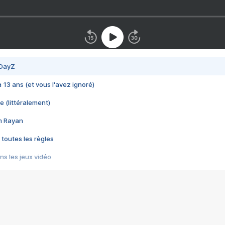
 DayZ
 a 13 ans (et vous l'avez ignoré)
e (littéralement)
im Rayan
 toutes les règles
s les jeux vidéo
us choquant de Rockstar ? - Le scandale BULLY
e plus moche de Steam
du RÊVE tourne au CAUCHEMAR