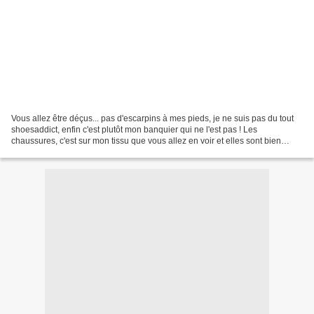
Vous allez être déçus... pas d'escarpins à mes pieds, je ne suis pas du tout
shoesaddict, enfin c'est plutôt mon banquier qui ne l'est pas ! Les
chaussures, c'est sur mon tissu que vous allez en voir et elles sont bien
jolies ! Regardez : Ma blouse LAUREL....