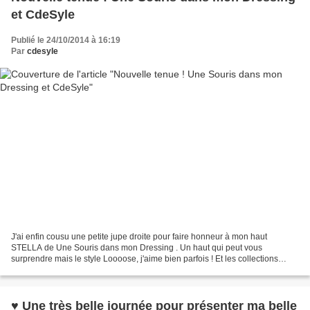
et CdeSyle
Publié le 24/10/2014 à 16:19
Par
cdesyle
J'ai enfin cousu une petite jupe droite pour faire honneur à mon haut
STELLA de Une Souris dans mon Dressing . Un haut qui peut vous
surprendre mais le style Loooose, j'aime bien parfois ! Et les collections
d'Anaïk j'ai toujours hâte de les découvrir...
♥ Une très belle journée pour présenter ma belle