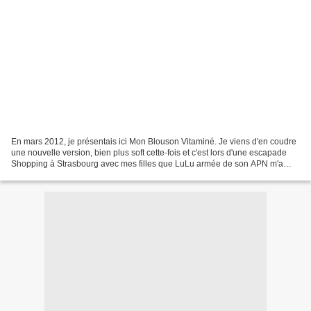
En mars 2012, je présentais ici Mon Blouson Vitaminé. Je viens d'en coudre
une nouvelle version, bien plus soft cette-fois et c'est lors d'une escapade
Shopping à Strasbourg avec mes filles que LuLu armée de son APN m'a
prise en photo. Merci à toi ma...