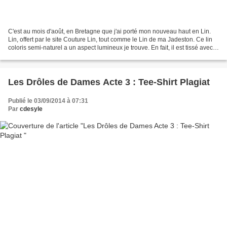
C'est au mois d'août, en Bretagne que j'ai porté mon nouveau haut en Lin.
Lin, offert par le site Couture Lin, tout comme le Lin de ma Jadeston. Ce lin
coloris semi-naturel a un aspect lumineux je trouve. En fait, il est tissé avec 2
fils de couleurs...
Les Drôles de Dames Acte 3 : Tee-Shirt Plagiat
Publié le 03/09/2014 à 07:31
Par
cdesyle