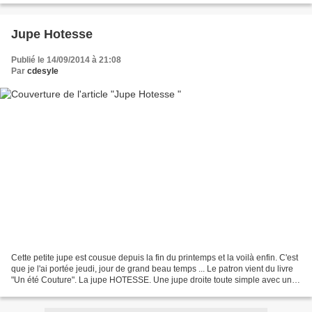
Jupe Hotesse
Publié le 14/09/2014 à 21:08
Par
cdesyle
Cette petite jupe est cousue depuis la fin du printemps et la voilà enfin. C'est
que je l'ai portée jeudi, jour de grand beau temps ... Le patron vient du livre
"Un été Couture". La jupe HOTESSE. Une jupe droite toute simple avec une
fente au dos et des...