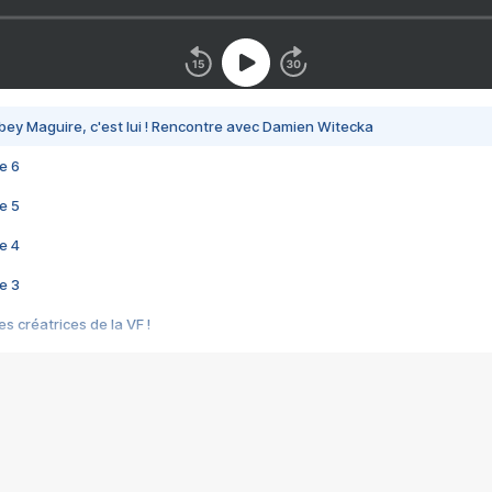
bey Maguire, c'est lui ! Rencontre avec Damien Witecka
e 6
e 5
e 4
e 3
s créatrices de la VF !
e 2
e 1
e Mektoub My Love arrive enfin ! Rencontre avec Shaïn Boumedine et Sal
i : après Toni en famille