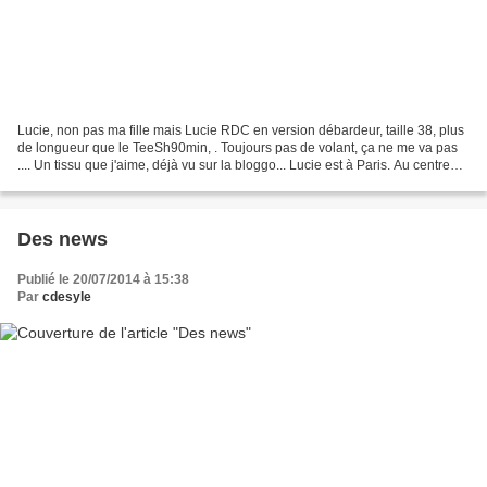
Lucie, non pas ma fille mais Lucie RDC en version débardeur, taille 38, plus
de longueur que le TeeSh90min, . Toujours pas de volant, ça ne me va pas
.... Un tissu que j'aime, déjà vu sur la bloggo... Lucie est à Paris. Au centre
G.Pompidou. Lucie est...
Des news
Publié le 20/07/2014 à 15:38
Par
cdesyle