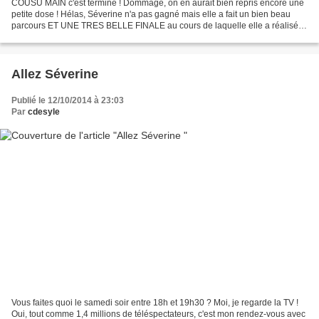
COUSU MAIN c'est terminé ! Dommage, on en aurait bien repris encore une
petite dose ! Hélas, Séverine n'a pas gagné mais elle a fait un bien beau
parcours ET UNE TRES BELLE FINALE au cours de laquelle elle a réalisé
une robe pour LAURENCE ! La surprise...
Allez Séverine
Publié le 12/10/2014 à 23:03
Par
cdesyle
Vous faites quoi le samedi soir entre 18h et 19h30 ? Moi, je regarde la TV !
Oui, tout comme 1,4 millions de téléspectateurs, c'est mon rendez-vous avec