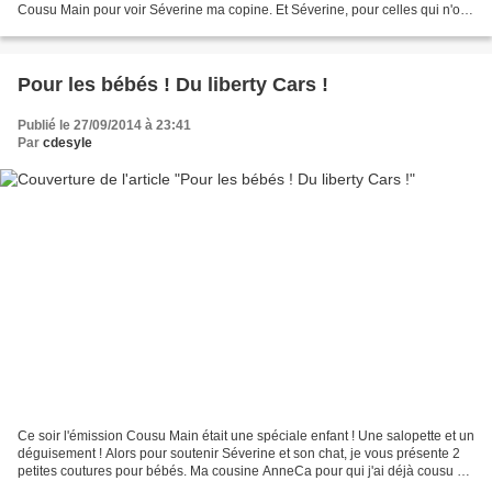
Cousu Main pour voir Séverine ma copine. Et Séverine, pour celles qui n'ont
pas suivi l'émission,...
Pour les bébés ! Du liberty Cars !
Publié le 27/09/2014 à 23:41
Par
cdesyle
Ce soir l'émission Cousu Main était une spéciale enfant ! Une salopette et un
déguisement ! Alors pour soutenir Séverine et son chat, je vous présente 2
petites coutures pour bébés. Ma cousine AnneCa pour qui j'ai déjà cousu et
crocheté, est maman depuis...