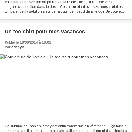
Voici une autre version du patron de la Robe Lucie, RDC. Une version
longue avec un lien dans le dos ... Ce patron étant oversize, mes bretelles
tombaient et la solution a été de rajouter ce noeud dans le dos. Je trouve
qu'il fait tout le charme de ma...
Un tee-shirt pour mes vacances
Publié le 18/08/2014 à 18:01
Par
cdesyle
Ce sublime coupon en jersey est enfin transformé en vêtement ! Et ça faisait
longtemps qu'il attendait .... je n'osais l'utiliser tellement il me plaisait. Ingrid à