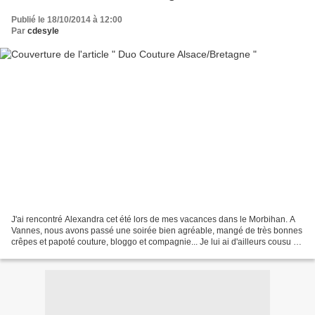
Publié le 18/10/2014 à 12:00
Par
cdesyle
J'ai rencontré Alexandra cet été lors de mes vacances dans le Morbihan. A
Vannes, nous avons passé une soirée bien agréable, mangé de très bonnes
crêpes et papoté couture, bloggo et compagnie... Je lui ai d'ailleurs cousu un
Tee-shirt Marcel, modèle Des...