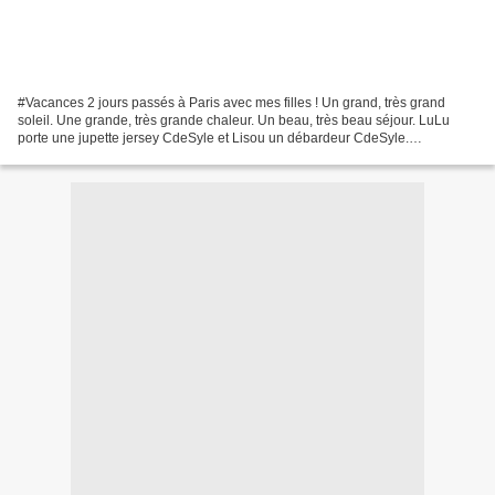
#Vacances 2 jours passés à Paris avec mes filles ! Un grand, très grand
soleil. Une grande, très grande chaleur. Un beau, très beau séjour. LuLu
porte une jupette jersey CdeSyle et Lisou un débardeur CdeSyle.
#Concours Singer Je voudrais remercier toutes...